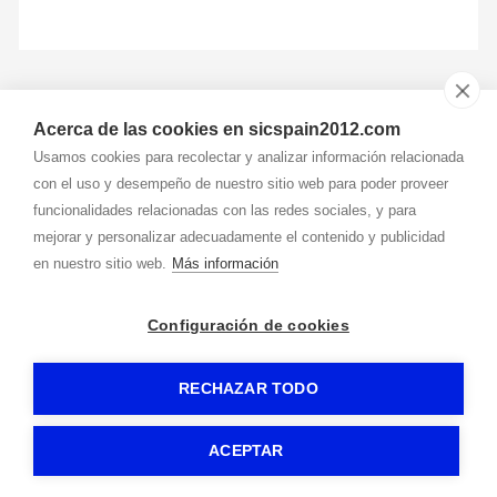
Acerca de las cookies en sicspain2012.com
Usamos cookies para recolectar y analizar información relacionada
con el uso y desempeño de nuestro sitio web para poder proveer
607 239 174
funcionalidades relacionadas con las redes sociales, y para
mejorar y personalizar adecuadamente el contenido y publicidad
en nuestro sitio web.
Más información
virginia@
sicspain2012.com
Dirección
Avda. Ricardo Soriano, 12 2º-4
29601
-
Marbella (Málaga)
Configuración de cookies
RECHAZAR TODO
SIC SPAIN 2012, S.L.
-
Aviso legal
-
Política de privacidad
-
Política de cookies
-
Gormática
ACEPTAR